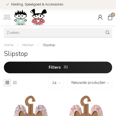
Kleding, Speelgoed & Accessoires
0
MENU
Home
/
Merken
/
Slipstop
Slipstop
Filters