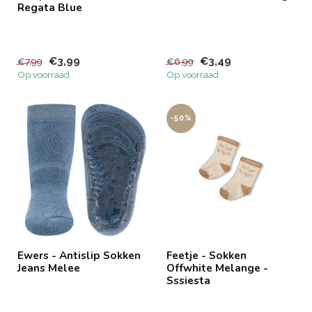
Regata Blue
€3,99
€3,49
€7,99
€6,99
Op voorraad
Op voorraad
-50%
Ewers - Antislip Sokken
Feetje - Sokken
Jeans Melee
Offwhite Melange -
Sssiesta