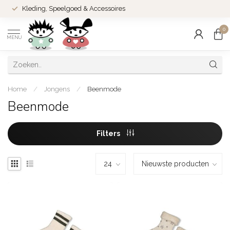
Kleding, Speelgoed & Accessoires
0
MENU
Home
/
Jongens
/
Beenmode
Beenmode
Filters