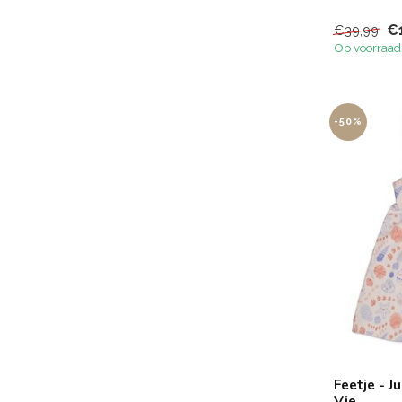
€
€39,99
Op voorraad
-50%
Feetje - J
Vie