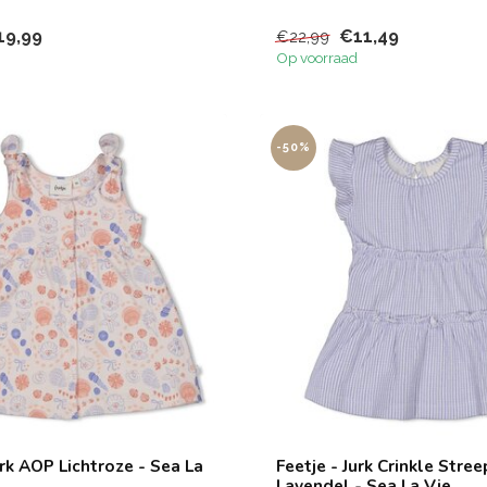
19,99
€11,49
€22,99
Op voorraad
-50%
urk AOP Lichtroze - Sea La
Feetje - Jurk Crinkle Stree
Lavendel - Sea La Vie