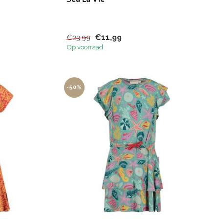
€11,99
€23,99
Op voorraad
-50%