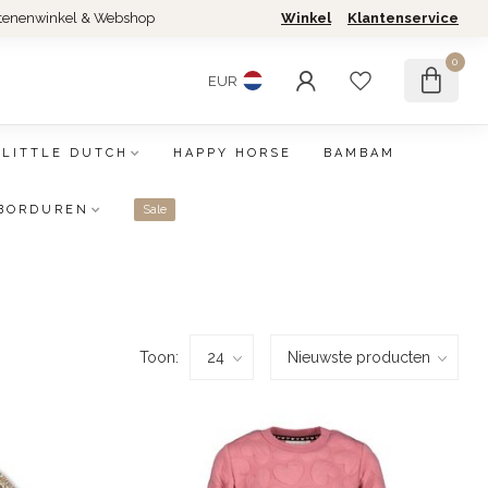
tenenwinkel & Webshop
Winkel
Klantenservice
0
EUR
LITTLE DUTCH
HAPPY HORSE
BAMBAM
BORDUREN
Sale
Toon: