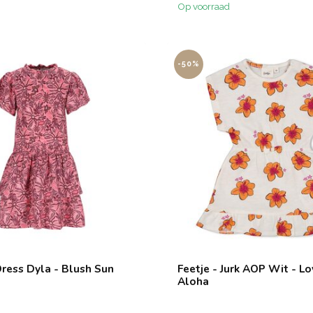
Op voorraad
-50%
Dress Dyla - Blush Sun
Feetje - Jurk AOP Wit - L
Aloha