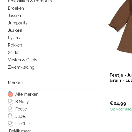
Boxpakken & Rompers
Broeken
Jassen
Jumpsuits
Jurken
Pyjama's
Rokken
Shirts
Vesten & Gilets
Zwemkleding
Feetje - J
Bruin - L
Merken
Alle merken
B.Nosy
€24,99
Feetje
Op voorraad
Jubel
Le Chic
Bekijk meer