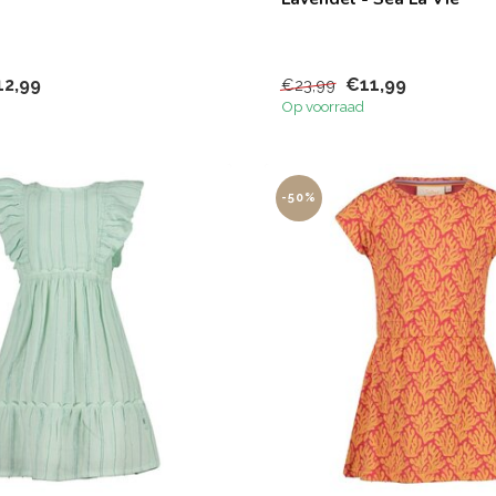
12,99
€11,99
€23,99
Op voorraad
-50%