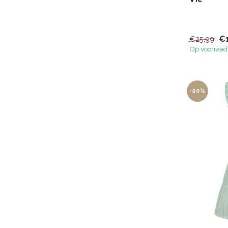
€
€25,99
Op voorraad
-50%