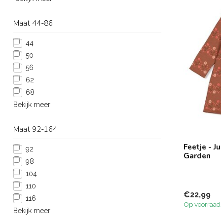
Maat 44-86
44
50
56
62
68
Bekijk meer
Maat 92-164
Feetje - J
92
Garden
98
104
110
€22,99
116
Op voorraad
Bekijk meer