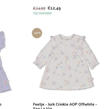
€12,49
€24,99
Op voorraad
-50%
p
Feetje - Jurk Crinkle AOP Offwhite -
Sea La Vie