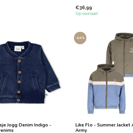
€36,99
Op voorraad
-50%
asje Jogg Denim Indigo -
Like Flo - Summer Jacket 
enims
Army