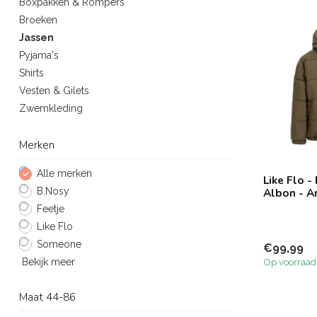
Boxpakken & Rompers
Broeken
Jassen
Pyjama's
Shirts
Vesten & Gilets
Zwemkleding
Merken
Alle merken
Like Flo 
B.Nosy
Albon - A
Feetje
Like Flo
Someone
€99,99
Bekijk meer
Op voorraad
Maat 44-86