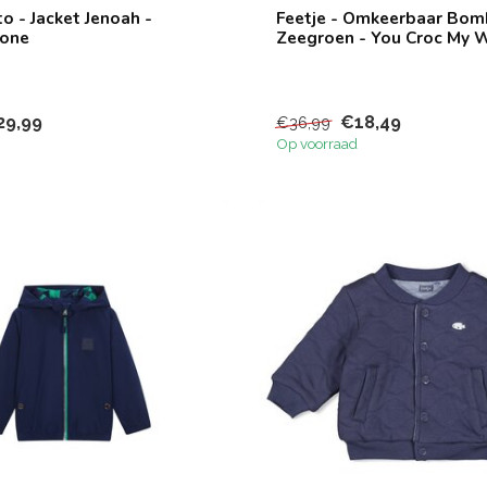
o - Jacket Jenoah -
Feetje - Omkeerbaar Bom
tone
Zeegroen - You Croc My 
29,99
€18,49
€36,99
Op voorraad