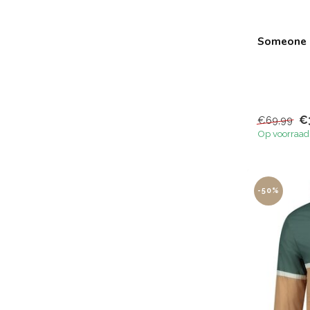
Someone -
€
€69,99
Op voorraad
-50%