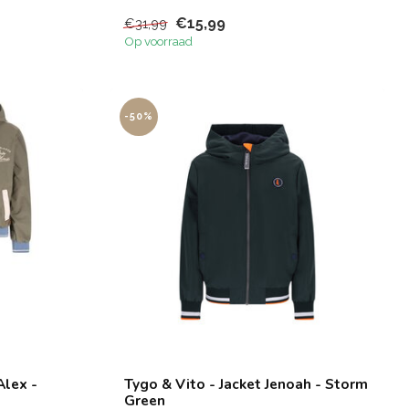
€15,99
€31,99
Op voorraad
-50%
Alex -
Tygo & Vito - Jacket Jenoah - Storm
Green