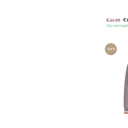
€
€32,99
Op voorraad
-50%