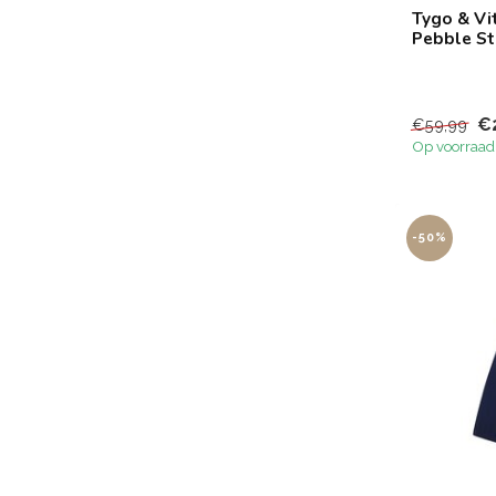
Tygo & Vit
Pebble S
€
€59,99
Op voorraad
-50%