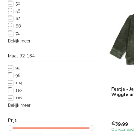
50
56
62
68
74
Bekijk meer
Maat 92-164
92
98
104
Feetje - J
110
Wiggle a
116
Bekijk meer
Prijs
€39,99
Op voorraad