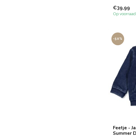
€39,99
Op voorraad
-50%
Feetje - J
Summer D