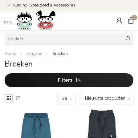
Kleding, Speelgoed & Accessoires
0
MENU
Home
/
Jongens
/
Broeken
Broeken
Filters