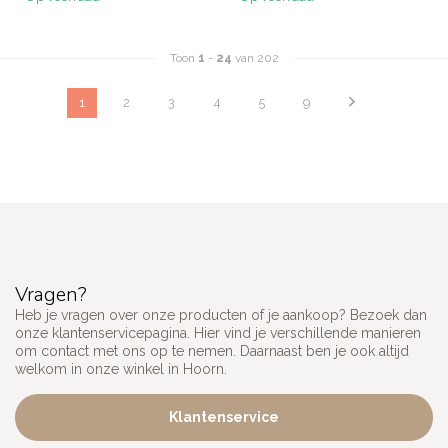
Toon
1
-
24
van 202
1
2
3
4
5
9
Vragen?
Heb je vragen over onze producten of je aankoop? Bezoek dan
onze klantenservicepagina. Hier vind je verschillende manieren
om contact met ons op te nemen. Daarnaast ben je ook altijd
welkom in onze winkel in Hoorn.
Klantenservice