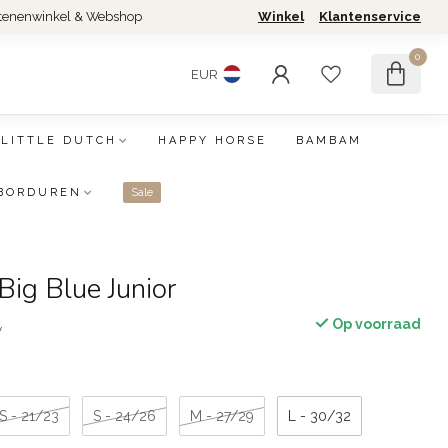
tenenwinkel & Webshop
Winkel
Klantenservice
0
EUR
LITTLE DUTCH
HAPPY HORSE
BAMBAM
BORDUREN
Sale
Big Blue Junior
Op voorraad
w
S - 21/23
S - 24/26
M - 27/29
L - 30/32