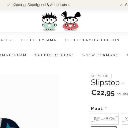
Kleding, Speelgoed & Accessoires
S
SALE
FEETJE PYJAMA
FEETJE FAMILY EDITION
AMSTERDAM
SOPHIE DE GIRAF
CHEWIES&MORE
SLIPSTOP
Slipstop - 
€22,95
Incl. bt
Maat:
*
INF - 18/20
X