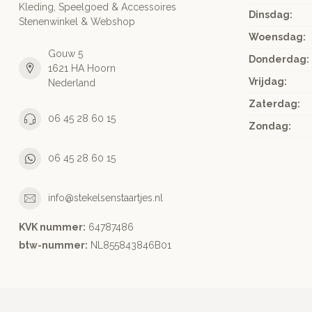
Kleding, Speelgoed & Accessoires
Dinsdag:
Stenenwinkel & Webshop
Woensdag:
Gouw 5
Donderdag:
1621 HA Hoorn
Vrijdag:
Nederland
Zaterdag:
06 45 28 60 15
Zondag:
06 45 28 60 15
info@stekelsenstaartjes.nl
KVK nummer:
64787486
btw-nummer:
NL855843846B01