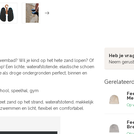
Heb je vra
t zwembad? Wil je kind op het hete zand lopen? Of
Neem gerust
op! Een lichte, waterafstotende, elastische schoen
atte als droge ondergronden perfect, binnen en
Gerelateer
chool, speelhal, gym
Fee
Me
t zand op het strand, waterafstotend, makkelijk
Op 
 zwemmen en licht, flexibel en comfortabel.
Fee
Br
Op 