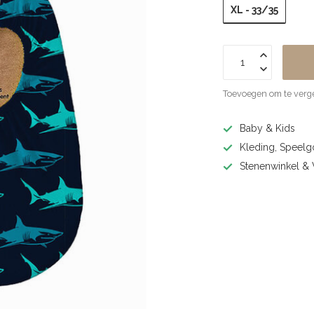
XL - 33/35
Toevoegen om te verge
Baby & Kids
Kleding, Speel
Stenenwinkel 