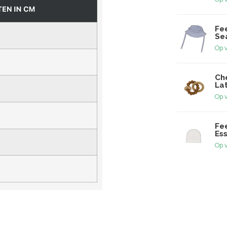
Fe
Se
Op 
Che
La
Op 
Fee
Ess
Op 