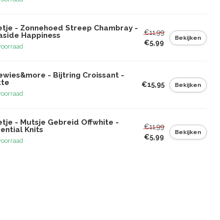
etje - Zonnehoed Streep Chambray -
€11,99
aside Happiness
Bekijken
€5,99
voorraad
wies&more - Bijtring Croissant -
tte
€15,95
Bekijken
voorraad
tje - Mutsje Gebreid Offwhite -
€11,99
ential Knits
Bekijken
€5,99
voorraad