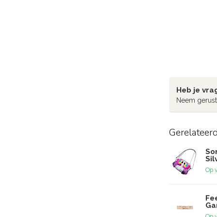
Heb je vra
Neem gerust
Gerelateer
Som
Sil
Op 
Fe
Ga
Op 