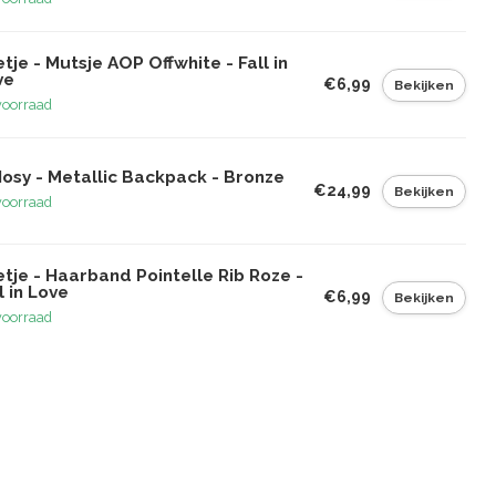
tje - Mutsje AOP Offwhite - Fall in
ve
€6,99
Bekijken
voorraad
Nosy - Metallic Backpack - Bronze
€24,99
Bekijken
voorraad
tje - Haarband Pointelle Rib Roze -
l in Love
€6,99
Bekijken
voorraad