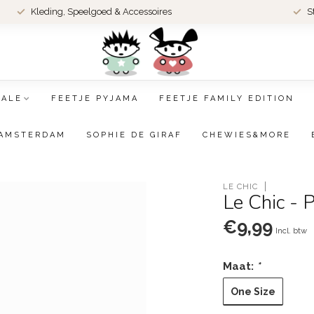
Kleding, Speelgoed & Accessoires
S
SALE
FEETJE PYJAMA
FEETJE FAMILY EDITION
AMSTERDAM
SOPHIE DE GIRAF
CHEWIES&MORE
LE CHIC
Le Chic - 
€9,99
Incl. btw
Maat:
*
One Size