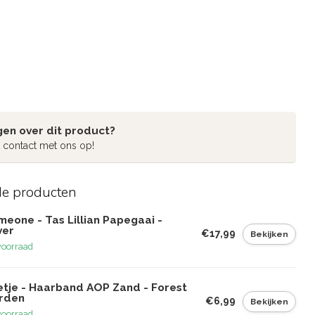
gen over dit product?
 contact met ons op!
de producten
eone - Tas Lillian Papegaai -
ver
€17,99
Bekijken
voorraad
etje - Haarband AOP Zand - Forest
rden
€6,99
Bekijken
voorraad