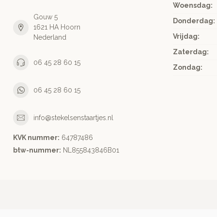
Woensdag:
Gouw 5
Donderdag:
1621 HA Hoorn
Vrijdag:
Nederland
Zaterdag:
06 45 28 60 15
Zondag:
06 45 28 60 15
info@stekelsenstaartjes.nl
KVK nummer:
64787486
btw-nummer:
NL855843846B01