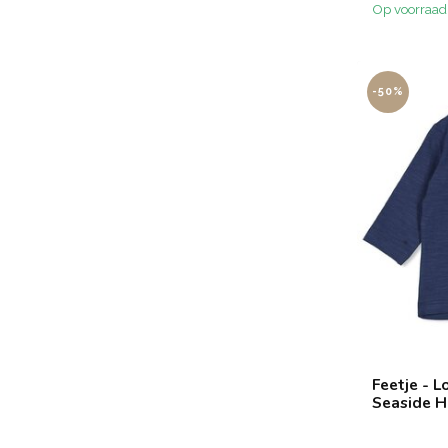
Op voorraad
-50%
Feetje - L
Seaside H