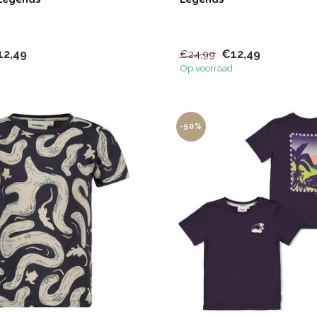
12,49
€12,49
€24,99
Op voorraad
-50%