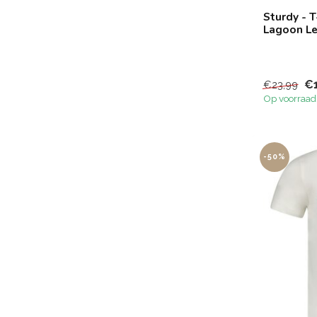
Sturdy - T
Lagoon L
€
€23,99
Op voorraad
-50%