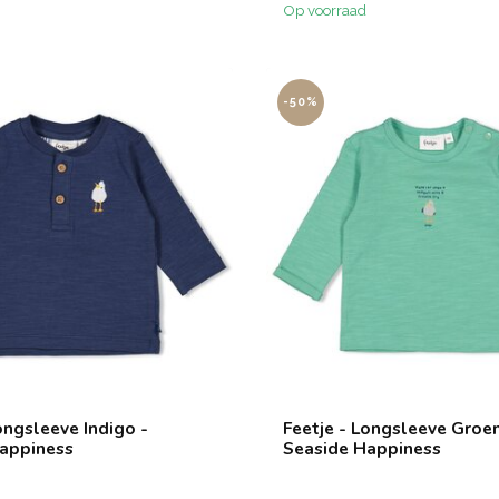
Op voorraad
-50%
ongsleeve Indigo -
Feetje - Longsleeve Groen
appiness
Seaside Happiness