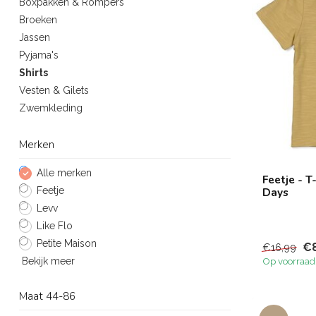
Boxpakken & Rompers
Broeken
Jassen
Pyjama's
Shirts
Vesten & Gilets
Zwemkleding
Merken
Alle merken
Feetje - T
Feetje
Days
Levv
Like Flo
Petite Maison
€8
€16,99
Bekijk meer
Op voorraad
Maat 44-86