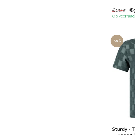
€9
€19,99
Op voorraad
-50%
Sturdy - T
- Lagoon 