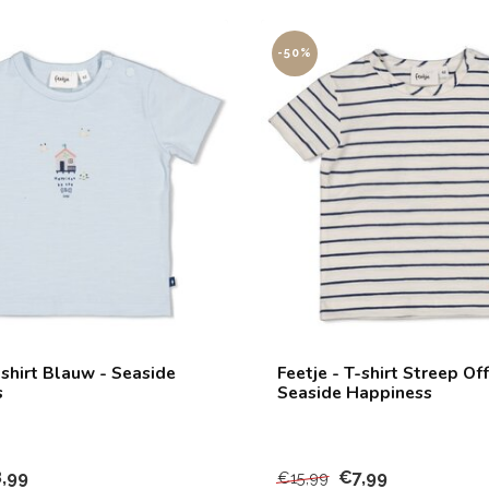
-50%
-shirt Blauw - Seaside
Feetje - T-shirt Streep Of
s
Seaside Happiness
,99
€7,99
€15,99