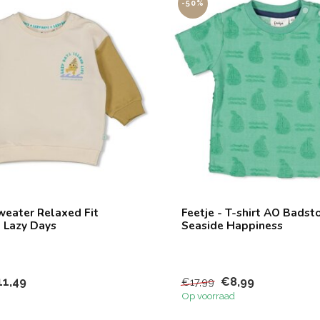
-50%
Sweater Relaxed Fit
Feetje - T-shirt AO Badst
- Lazy Days
Seaside Happiness
11,49
€8,99
€17,99
Op voorraad