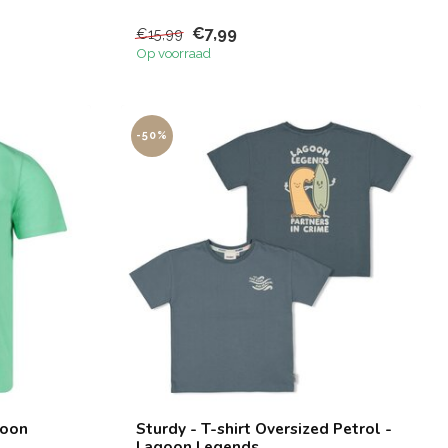
€7,99
€15,99
Op voorraad
-50%
goon
Sturdy - T-shirt Oversized Petrol -
Lagoon Legends