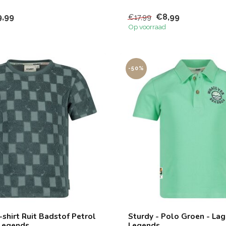
,99
€8,99
€17,99
Op voorraad
-50%
-shirt Ruit Badstof Petrol
Sturdy - Polo Groen - La
Legends
Legends