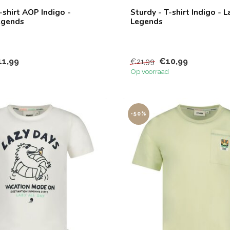
-shirt AOP Indigo -
Sturdy - T-shirt Indigo - 
egends
Legends
11,99
€10,99
€21,99
Op voorraad
-50%