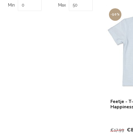
Min
Max
-50%
Feetje - T
Happines
€8
€17,99