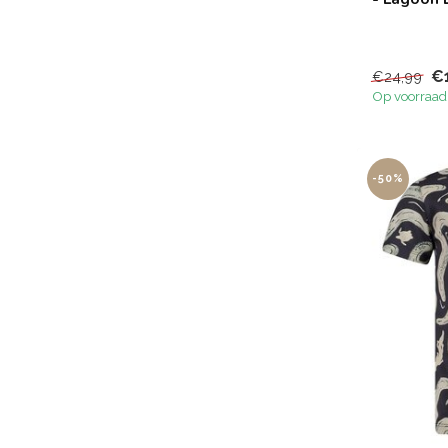
€
€24,99
Op voorraad
-50%