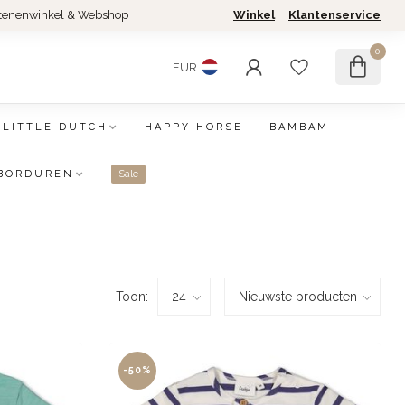
tenenwinkel & Webshop
Winkel
Klantenservice
0
EUR
LITTLE DUTCH
HAPPY HORSE
BAMBAM
BORDUREN
Sale
Toon:
-50%