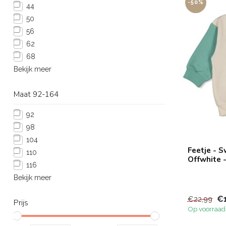
-50%
44
50
56
62
68
Bekijk meer
Maat 92-164
92
98
104
Feetje - 
110
Offwhite 
116
Bekijk meer
€
€22,99
Prijs
Op voorraad