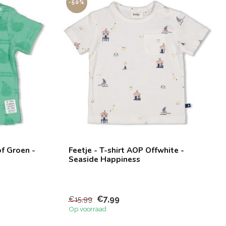
-50%
of Groen -
Feetje - T-shirt AOP Offwhite -
Seaside Happiness
€7,99
€15,99
Op voorraad