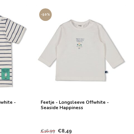
-50%
fwhite -
Feetje - Longsleeve Offwhite -
Seaside Happiness
€8,49
€16,99