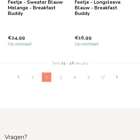
Feetje - Sweater Blauw
Feetje - Longsleeve
Melange - Breakfast
Blauw - Breakfast
Buddy
Buddy
€24,99
€16,99
Op voorraad
Op voorraad
Toon
25
-
48
van 403
1
2
3
4
5
17
Vragen?