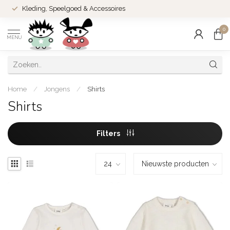
Kleding, Speelgoed & Accessoires
0
MENU
Home
/
Jongens
/
Shirts
Shirts
Filters