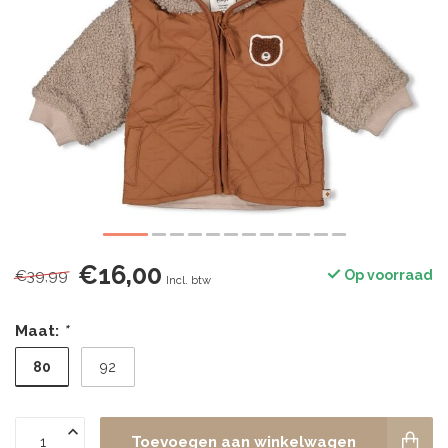
€16,00
€39,99
Op voorraad
Incl. btw
Maat:
*
80
92
Toevoegen aan winkelwagen