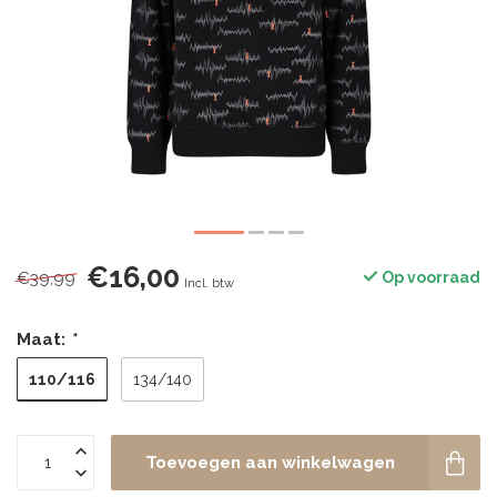
€16,00
€39,99
Op voorraad
Incl. btw
Maat:
*
110/116
134/140
Toevoegen aan winkelwagen