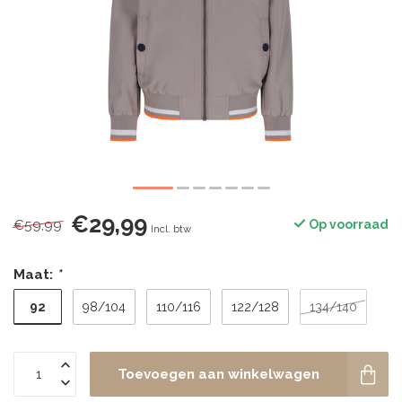
€29,99
€59,99
Op voorraad
Incl. btw
Maat:
*
92
98/104
110/116
122/128
134/140
Toevoegen aan winkelwagen