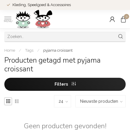
Kleding, Speelgoed & Accessoires
0
MENU
Home
/
Tags
/
pyjama croissant
Producten getagd met pyjama
croissant
Filters
Geen producten gevonden!