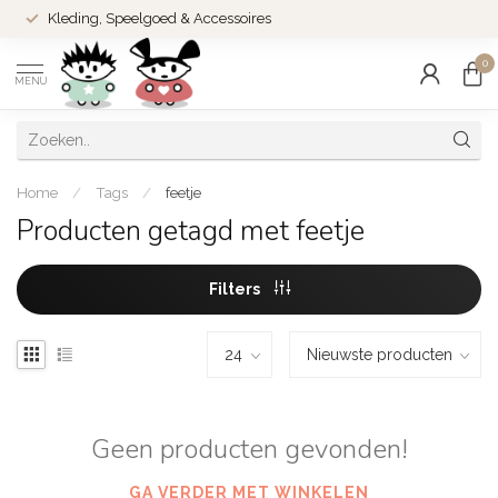
Kleding, Speelgoed & Accessoires
0
MENU
Home
/
Tags
/
feetje
Producten getagd met feetje
Filters
Geen producten gevonden!
GA VERDER MET WINKELEN