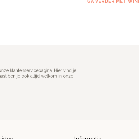
GA VERDER MET WIN
ze klantenservicepagina. Hier vind je
st ben je ook altijd welkom in onze
ijden
Informatie