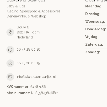
Baby & Kids
Maandag:
Kleding, Speelgoed & Accessoires
Dinsdag:
Stenenwinkel & Webshop
Woensdag:
Gouw 5
Donderdag:
1621 HA Hoorn
Vrijdag:
Nederland
Zaterdag:
06 45 28 60 15
Zondag:
06 45 28 60 15
info@stekelsenstaartjes.nl
KVK nummer:
64787486
btw-nummer:
NL855843846B01