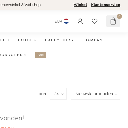
tenenwinkel & Webshop
Winkel
Klantenservice
0
EUR
LITTLE DUTCH
HAPPY HORSE
BAMBAM
BORDUREN
Sale
Toon:
evonden!