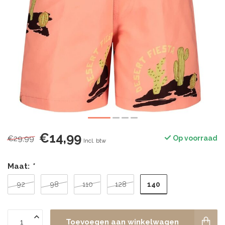
€14,99
€29,99
Op voorraad
Incl. btw
Maat:
*
140
92
98
110
128
Toevoegen aan winkelwagen