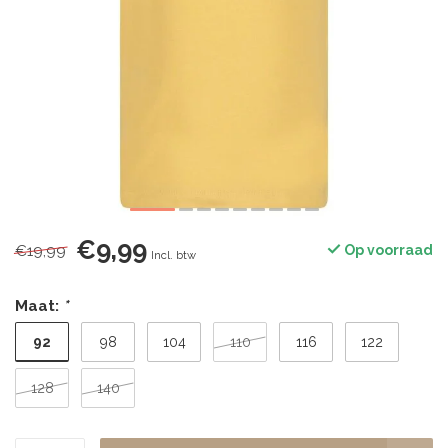
€9,99
€19,99
Op voorraad
Incl. btw
Maat:
*
92
98
104
110
116
122
128
140