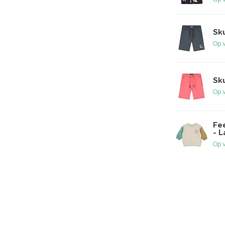
Sku
Op 
Sku
Op 
Fee
- L
Op 