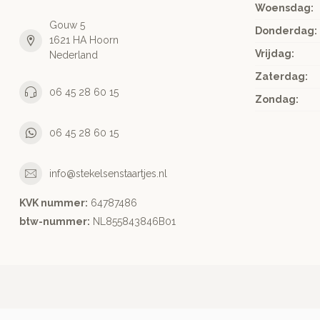
Woensdag:
Gouw 5
Donderdag:
1621 HA Hoorn
Vrijdag:
Nederland
Zaterdag:
06 45 28 60 15
Zondag:
06 45 28 60 15
info@stekelsenstaartjes.nl
KVK nummer:
64787486
btw-nummer:
NL855843846B01