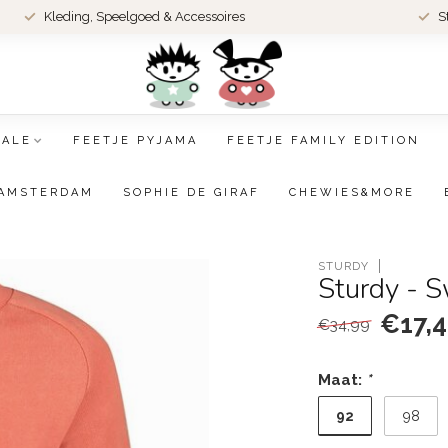
Kleding, Speelgoed & Accessoires
S
SALE
FEETJE PYJAMA
FEETJE FAMILY EDITION
AMSTERDAM
SOPHIE DE GIRAF
CHEWIES&MORE
STURDY
Sturdy - S
€17,
€34,99
Maat:
*
92
98