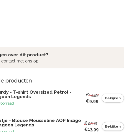
gen over dit product?
 contact met ons op!
de producten
rdy - T-shirt Oversized Petrol -
€19,99
goon Legends
Bekijken
€9,99
voorraad
etje - Blouse Mousseline AOP Indigo
€27,99
Lagoon Legends
Bekijken
€13,99
voorraad