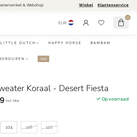
tenenwinkel & Webshop
Winkel
Klantenservice
0
EUR
LITTLE DUTCH
HAPPY HORSE
BAMBAM
BORDUREN
Sale
weater Koraal - Desert Fiesta
49
Op voorraad
Incl. btw
104
116
122