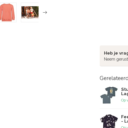
Heb je vra
Neem gerust
Gerelateer
Stu
La
Op 
Fe
- 
Op 