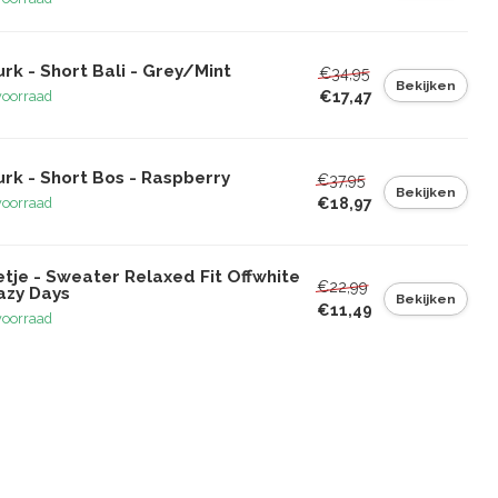
rk - Short Bali - Grey/Mint
€34,95
Bekijken
€17,47
voorraad
rk - Short Bos - Raspberry
€37,95
Bekijken
€18,97
voorraad
tje - Sweater Relaxed Fit Offwhite
€22,99
azy Days
Bekijken
€11,49
voorraad