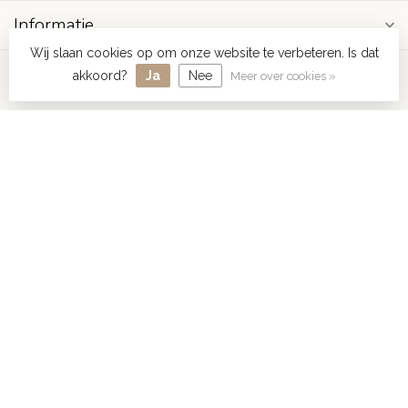
Informatie
Wij slaan cookies op om onze website te verbeteren. Is dat
Mijn account
akkoord?
Ja
Nee
Meer over cookies »
€