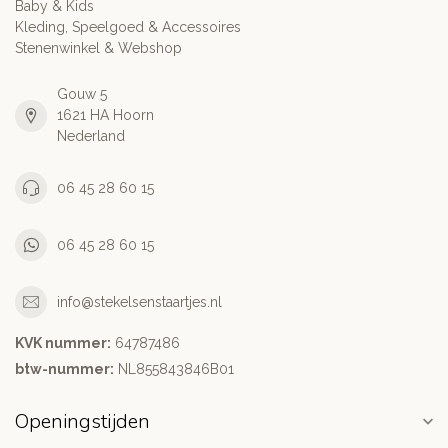
Baby & Kids
Kleding, Speelgoed & Accessoires
Stenenwinkel & Webshop
Gouw 5
1621 HA Hoorn
Nederland
06 45 28 60 15
06 45 28 60 15
info@stekelsenstaartjes.nl
KVK nummer:
64787486
btw-nummer:
NL855843846B01
Openingstijden