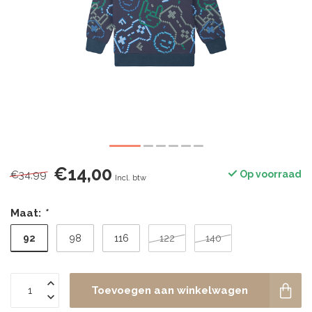
€14,00
€34,99
Op voorraad
Incl. btw
Maat:
*
92
98
116
122
140
Toevoegen aan winkelwagen