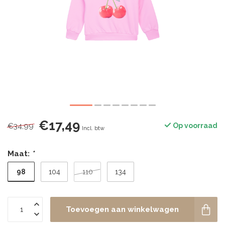
€17,49
€34,99
Op voorraad
Incl. btw
Maat:
*
98
104
110
134
Toevoegen aan winkelwagen