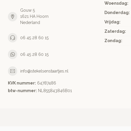
Woensdag:
Gouw 5
Donderdag:
1621 HA Hoorn
Vrijdag:
Nederland
Zaterdag:
06 45 28 60 15
Zondag:
06 45 28 60 15
info@stekelsenstaartjes.nl
KVK nummer:
64787486
btw-nummer:
NL855843846B01