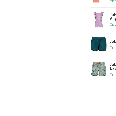
Jub
Ang
Op 
Jub
Op 
Ju
La
Op 