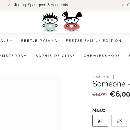
Kleding, Speelgoed & Accessoires
S
SALE
FEETJE PYJAMA
FEETJE FAMILY EDITION
AMSTERDAM
SOPHIE DE GIRAF
CHEWIES&MORE
SOMEONE
Someone - 
€6,0
€14,99
Maat:
*
92
98