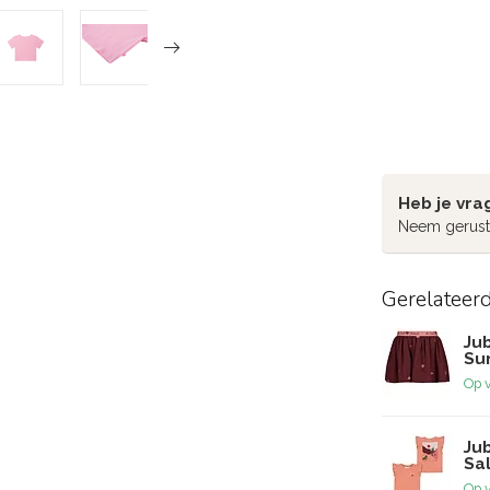
Heb je vra
Neem gerust
Gerelateer
Jub
Su
Op 
Jub
Sa
Op 