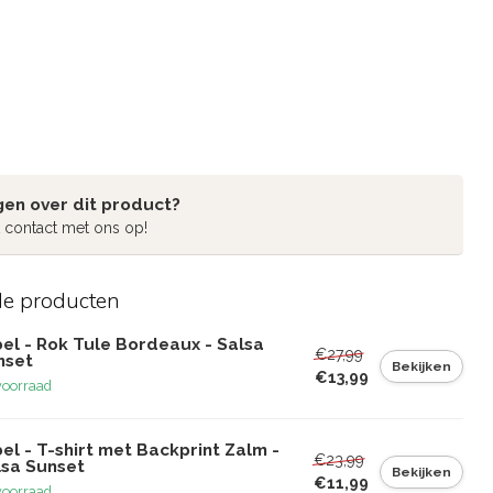
gen over dit product?
 contact met ons op!
de producten
el - Rok Tule Bordeaux - Salsa
€27,99
nset
Bekijken
€13,99
voorraad
el - T-shirt met Backprint Zalm -
€23,99
lsa Sunset
Bekijken
€11,99
voorraad