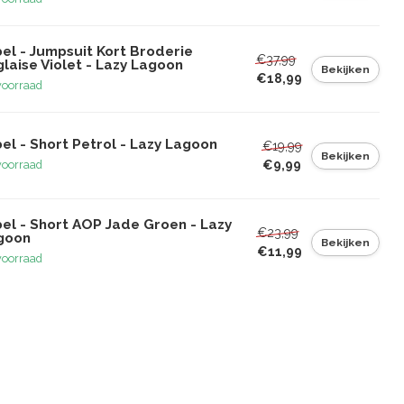
el - Jumpsuit Kort Broderie
€37,99
laise Violet - Lazy Lagoon
Bekijken
€18,99
voorraad
el - Short Petrol - Lazy Lagoon
€19,99
Bekijken
€9,99
voorraad
bel - Short AOP Jade Groen - Lazy
€23,99
goon
Bekijken
€11,99
voorraad