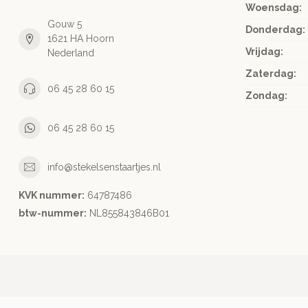
Woensdag:
Gouw 5
Donderdag:
1621 HA Hoorn
Vrijdag:
Nederland
Zaterdag:
06 45 28 60 15
Zondag:
06 45 28 60 15
info@stekelsenstaartjes.nl
KVK nummer:
64787486
btw-nummer:
NL855843846B01