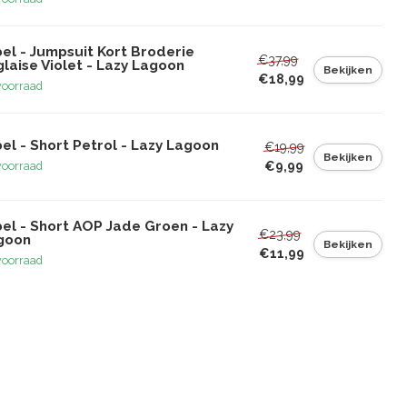
el - Jumpsuit Kort Broderie
€37,99
laise Violet - Lazy Lagoon
Bekijken
€18,99
voorraad
el - Short Petrol - Lazy Lagoon
€19,99
Bekijken
€9,99
voorraad
bel - Short AOP Jade Groen - Lazy
€23,99
goon
Bekijken
€11,99
voorraad