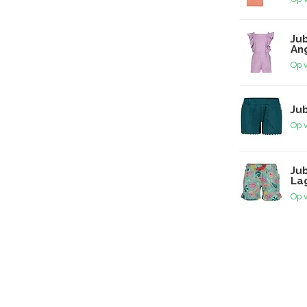
Jub
Ang
Op 
Jub
Op 
Ju
La
Op 