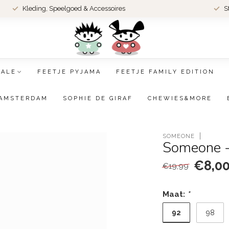
Kleding, Speelgoed & Accessoires
S
SALE
FEETJE PYJAMA
FEETJE FAMILY EDITION
AMSTERDAM
SOPHIE DE GIRAF
CHEWIES&MORE
SOMEONE
Someone - 
€8,0
€19,99
Maat:
*
92
98