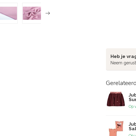
Heb je vra
Neem gerust
Gerelateer
Jub
Su
Op 
Jub
Sa
Op 