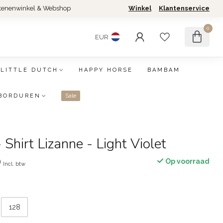
tenenwinkel & Webshop
Winkel
Klantenservice
0
EUR
LITTLE DUTCH
HAPPY HORSE
BAMBAM
BORDUREN
Sale
Shirt Lizanne - Light Violet
0
Op voorraad
Incl. btw
128