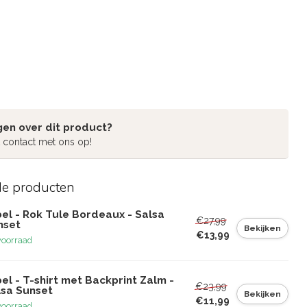
gen over dit product?
 contact met ons op!
de producten
el - Rok Tule Bordeaux - Salsa
€27,99
nset
Bekijken
€13,99
voorraad
el - T-shirt met Backprint Zalm -
€23,99
lsa Sunset
Bekijken
€11,99
voorraad