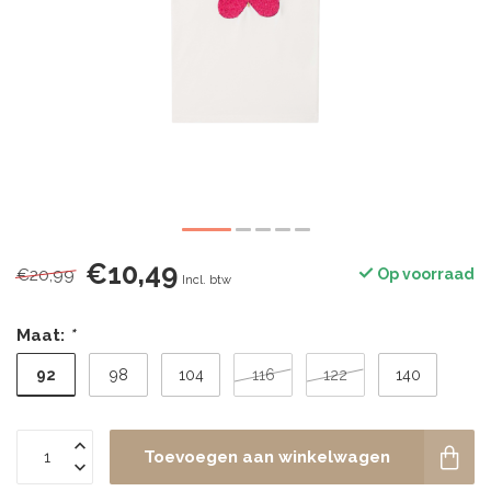
€10,49
€20,99
Op voorraad
Incl. btw
Maat:
*
92
98
104
116
122
140
Toevoegen aan winkelwagen