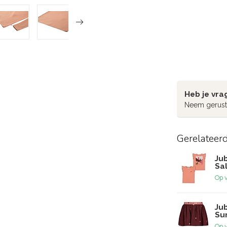
Heb je vra
Neem gerust
Gerelateer
Jub
Sa
Op 
Jub
Su
Op 