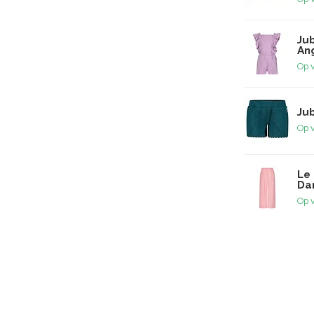
Jub
Ang
Op 
Jub
Op 
Le 
Dan
Op 