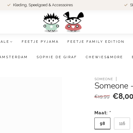
Kleding, Speelgoed & Accessoires
S
SALE
FEETJE PYJAMA
FEETJE FAMILY EDITION
AMSTERDAM
SOPHIE DE GIRAF
CHEWIES&MORE
SOMEONE
Someone - 
€8,0
€19,99
Maat:
*
98
116