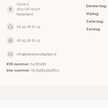
Gouw 5
Donderdag:
1621 HA Hoorn
Vrijdag:
Nederland
Zaterdag:
06 45 28 60 15
Zondag:
06 45 28 60 15
info@stekelsenstaartjes.nl
KVK nummer:
64787486
btw-nummer:
NL855843846B01