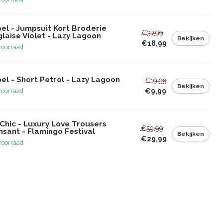
el - Jumpsuit Kort Broderie
€37,99
laise Violet - Lazy Lagoon
Bekijken
€18,99
voorraad
el - Short Petrol - Lazy Lagoon
€19,99
Bekijken
€9,99
voorraad
Chic - Luxury Love Trousers
€59,99
sant - Flamingo Festival
Bekijken
€29,99
voorraad