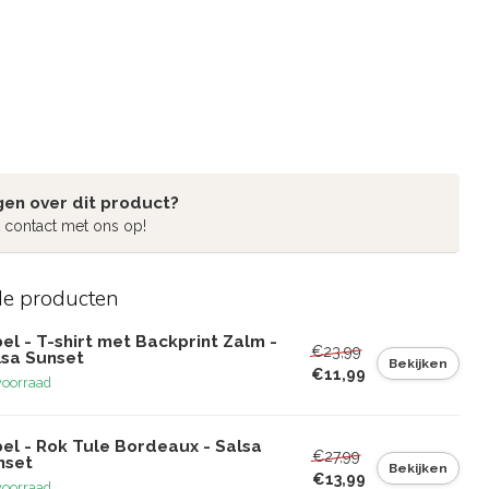
gen over dit product?
 contact met ons op!
de producten
el - T-shirt met Backprint Zalm -
€23,99
lsa Sunset
Bekijken
€11,99
voorraad
el - Rok Tule Bordeaux - Salsa
€27,99
nset
Bekijken
€13,99
voorraad