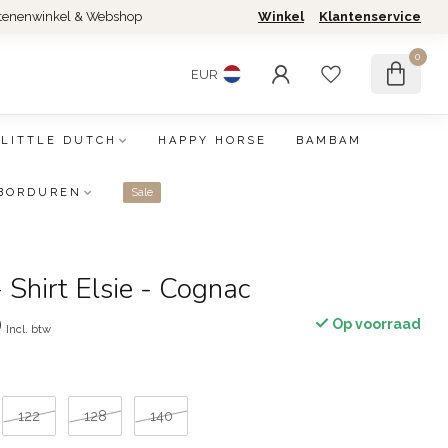
tenenwinkel & Webshop
Winkel
Klantenservice
0
EUR
LITTLE DUTCH
HAPPY HORSE
BAMBAM
BORDUREN
Sale
Shirt Elsie - Cognac
0
Op voorraad
Incl. btw
122
128
140