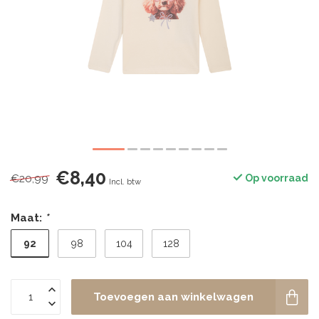
€8,40
€20,99
Op voorraad
Incl. btw
Maat:
*
92
98
104
128
Toevoegen aan winkelwagen