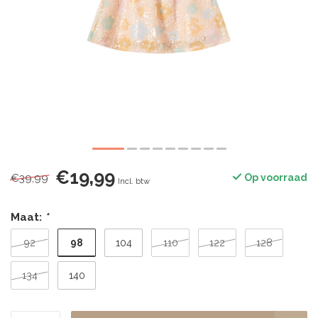
€19,99
€39,99
Op voorraad
Incl. btw
Maat:
*
98
92
104
110
122
128
134
140