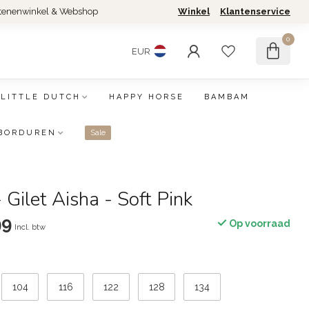
tenenwinkel & Webshop
Winkel
Klantenservice
0
EUR
LITTLE DUTCH
HAPPY HORSE
BAMBAM
BORDUREN
Sale
Gilet Aisha - Soft Pink
99
Op voorraad
Incl. btw
104
116
122
128
134