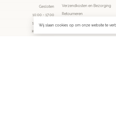
Verzendkosten en Bezorging
Gesloten
Retourneren
10:00 - 17:00
Borduurwerk
10:00 - 16:30
Wij slaan cookies op om onze website te verb
Algemene Voorwaarden
Koopzondag
Privacy Policy