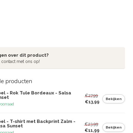
gen over dit product?
 contact met ons op!
de producten
el - Rok Tule Bordeaux - Salsa
€27,99
nset
Bekijken
€13,99
voorraad
el - T-shirt met Backprint Zalm -
€23,99
lsa Sunset
Bekijken
€11,99
voorraad