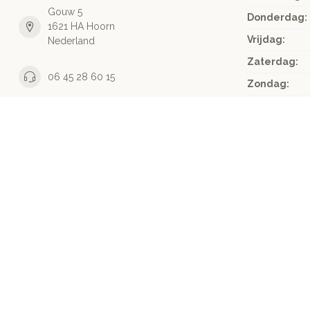
Gouw 5
Donderdag:
1621 HA Hoorn
Vrijdag:
Nederland
Zaterdag:
06 45 28 60 15
Zondag:
06 45 28 60 15
info@stekelsenstaartjes.nl
KVK nummer:
64787486
btw-nummer:
NL855843846B01