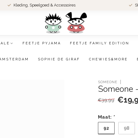
Kleding, Speelgoed & Accessoires
S
SALE
FEETJE PYJAMA
FEETJE FAMILY EDITION
AMSTERDAM
SOPHIE DE GIRAF
CHEWIES&MORE
SOMEONE
Someone - 
€19,
€39,99
Maat:
*
92
98