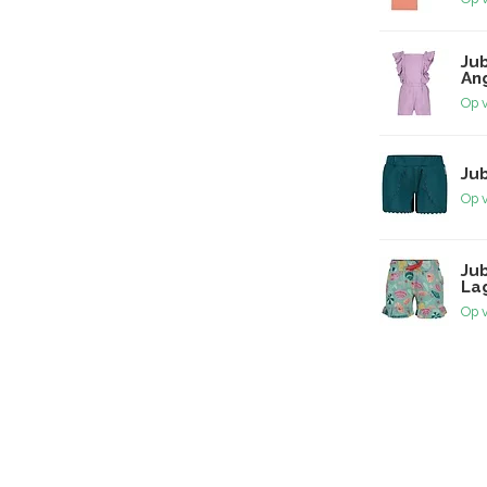
Jub
Ang
Op 
Jub
Op 
Ju
La
Op 