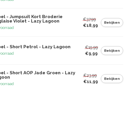
el - Jumpsuit Kort Broderie
€37,99
laise Violet - Lazy Lagoon
Bekijken
€18,99
voorraad
el - Short Petrol - Lazy Lagoon
€19,99
Bekijken
€9,99
voorraad
bel - Short AOP Jade Groen - Lazy
€23,99
goon
Bekijken
€11,99
voorraad