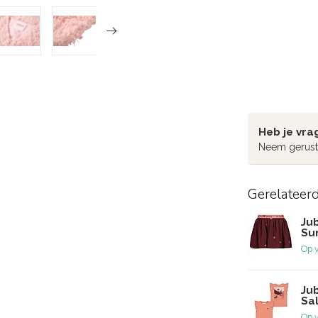
Heb je vra
Neem gerust
Gerelateer
Jub
Su
Op 
Jub
Sa
Op 