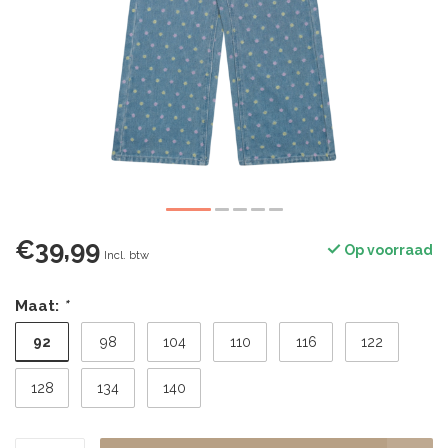
€39,99
Op voorraad
Incl. btw
Maat:
*
92
98
104
110
116
122
128
134
140