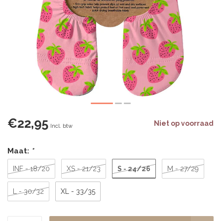
€22,95
Niet op voorraad
Incl. btw
Maat:
*
S - 24/26
INF - 18/20
XS - 21/23
M - 27/29
L - 30/32
XL - 33/35