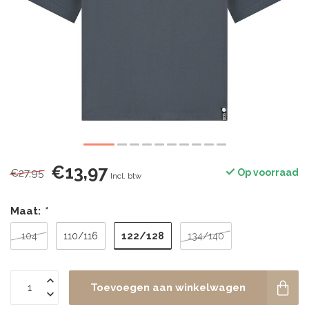
€13,97
€27,95
Op voorraad
Incl. btw
Maat:
*
122/128
104
110/116
134/140
Toevoegen aan winkelwagen