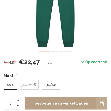
€22,47
€44,95
Op voorraad
Incl. btw
Maat:
*
104
122/128
134/140
Toevoegen aan winkelwagen