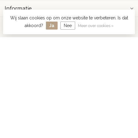
Informatie
Wij slaan cookies op om onze website te verbeteren. Is dat
Mijn account
akkoord?
Ja
Nee
Meer over cookies »
€