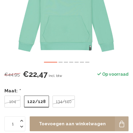
€22,47
€44,95
Op voorraad
Incl. btw
Maat:
*
122/128
104
134/140
Toevoegen aan winkelwagen