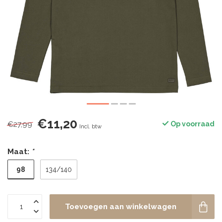
€11,20
€27,99
Op voorraad
Incl. btw
Maat:
*
98
134/140
Toevoegen aan winkelwagen