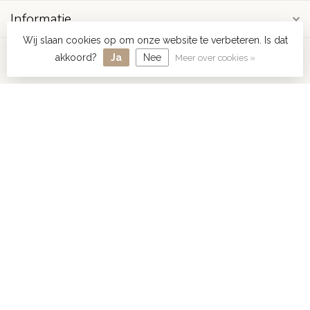
Informatie
Wij slaan cookies op om onze website te verbeteren. Is dat
Mijn account
akkoord?
Ja
Nee
Meer over cookies »
€