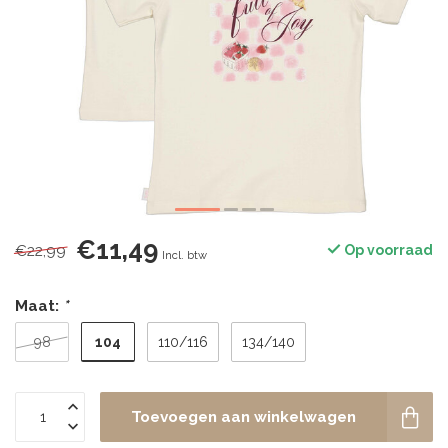
€11,49
€22,99
Op voorraad
Incl. btw
Maat:
*
104
98
110/116
134/140
Toevoegen aan winkelwagen