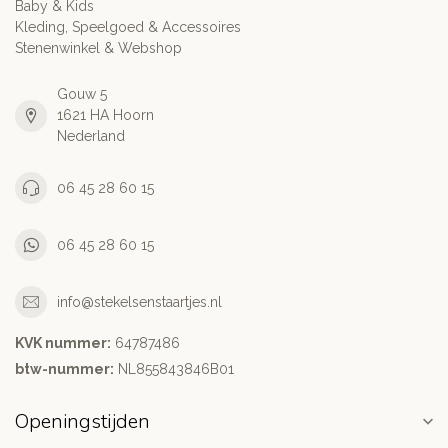
Baby & Kids
Kleding, Speelgoed & Accessoires
Stenenwinkel & Webshop
Gouw 5
1621 HA Hoorn
Nederland
06 45 28 60 15
06 45 28 60 15
info@stekelsenstaartjes.nl
KVK nummer:
64787486
btw-nummer:
NL855843846B01
Openingstijden