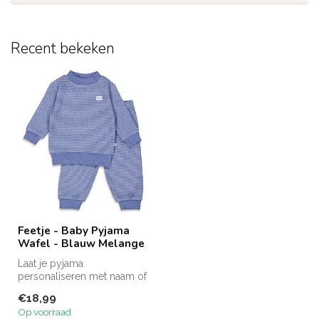
Recent bekeken
Feetje - Baby Pyjama
Wafel - Blauw Melange
Laat je pyjama
personaliseren met naam of
andere tekst voor €5,95
€18,99
extra.
Op voorraad
Zie fo...