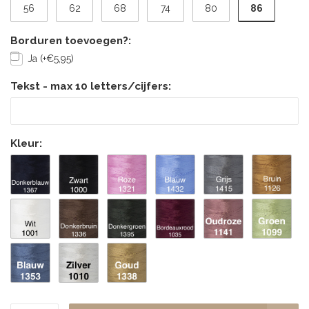
86
56
62
68
74
80
Borduren toevoegen?:
Ja (+€5,95)
Tekst - max 10 letters/cijfers:
Kleur: