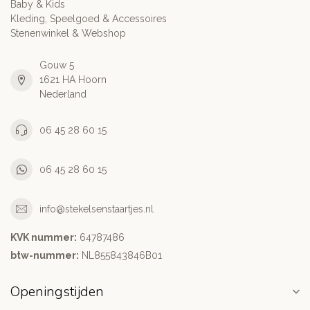
Baby & Kids
Kleding, Speelgoed & Accessoires
Stenenwinkel & Webshop
Gouw 5
1621 HA Hoorn
Nederland
06 45 28 60 15
06 45 28 60 15
info@stekelsenstaartjes.nl
KVK nummer:
64787486
btw-nummer:
NL855843846B01
Openingstijden