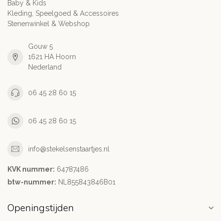
Baby & Kids
Kleding, Speelgoed & Accessoires
Stenenwinkel & Webshop
Gouw 5
1621 HA Hoorn
Nederland
06 45 28 60 15
06 45 28 60 15
info@stekelsenstaartjes.nl
KVK nummer:
64787486
btw-nummer:
NL855843846B01
Openingstijden