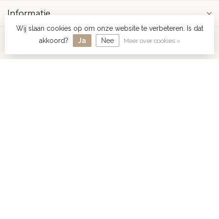
Informatie
Wij slaan cookies op om onze website te verbeteren. Is dat
Mijn account
akkoord?
Ja
Nee
Meer over cookies »
€