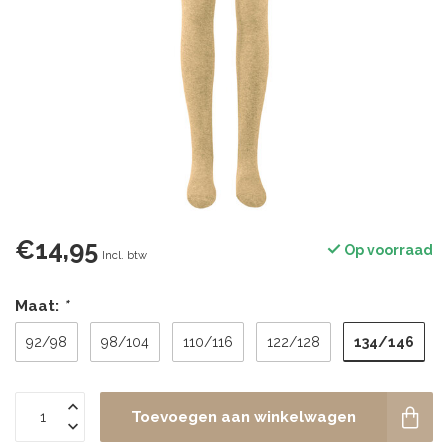
€14,95
Op voorraad
Incl. btw
Maat:
*
134/146
92/98
98/104
110/116
122/128
Toevoegen aan winkelwagen