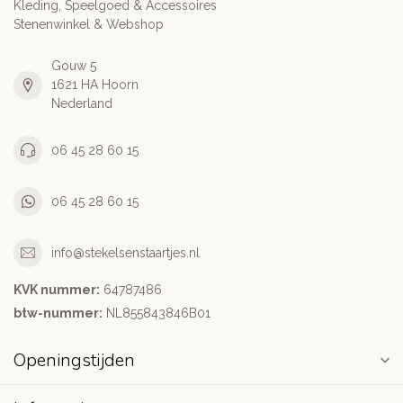
Kleding, Speelgoed & Accessoires
Stenenwinkel & Webshop
Gouw 5
1621 HA Hoorn
Nederland
06 45 28 60 15
06 45 28 60 15
info@stekelsenstaartjes.nl
KVK nummer:
64787486
btw-nummer:
NL855843846B01
Openingstijden