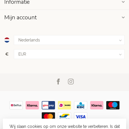
Informatie
Mijn account
€
Wij slaan cookies op om onze website te verbeteren. Is dat
© Copyright 2026 Stekels & Staartjes
- Powered by
Lightspeed
-