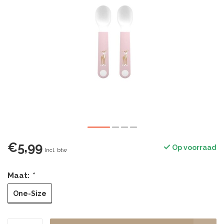
€5,99
Op voorraad
Incl. btw
Maat:
*
One-Size