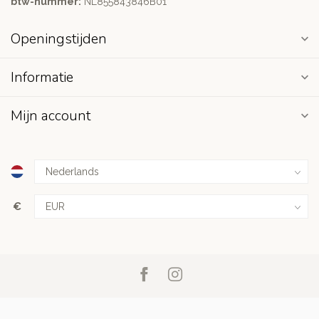
btw-nummer:
NL855843846B01
Openingstijden
Informatie
Mijn account
€