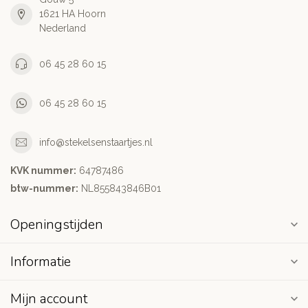
1621 HA Hoorn
Nederland
06 45 28 60 15
06 45 28 60 15
info@stekelsenstaartjes.nl
KVK nummer:
64787486
btw-nummer:
NL855843846B01
Openingstijden
Informatie
Mijn account