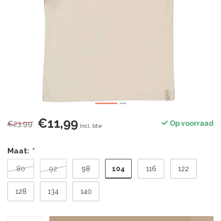
€11,99
€23,99
Op voorraad
Incl. btw
Maat:
*
104
80
92
98
116
122
128
134
140