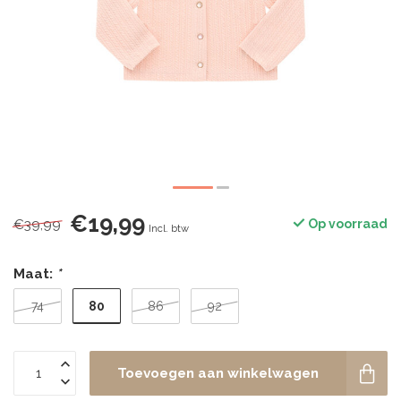
€19,99
€39,99
Op voorraad
Incl. btw
Maat:
*
80
74
86
92
Toevoegen aan winkelwagen