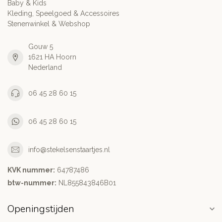
Baby & Kids
Kleding, Speelgoed & Accessoires
Stenenwinkel & Webshop
Gouw 5
1621 HA Hoorn
Nederland
06 45 28 60 15
06 45 28 60 15
info@stekelsenstaartjes.nl
KVK nummer:
64787486
btw-nummer:
NL855843846B01
Openingstijden