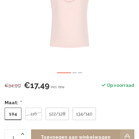
€17,49
€34,99
Op voorraad
Incl. btw
Maat:
*
104
116
122/128
134/140
Toevoegen aan winkelwagen