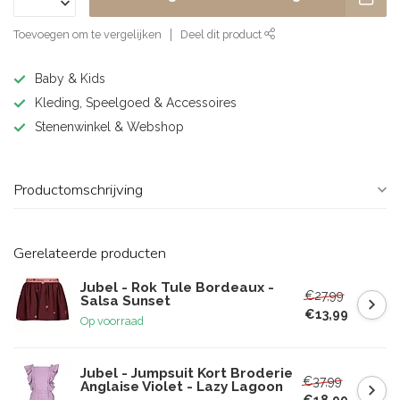
Toevoegen om te vergelijken
Deel dit product
Baby & Kids
Kleding, Speelgoed & Accessoires
Stenenwinkel & Webshop
Productomschrijving
Gerelateerde producten
Jubel - Rok Tule Bordeaux -
€27,99
Salsa Sunset
€13,99
Op voorraad
Jubel - Jumpsuit Kort Broderie
€37,99
Anglaise Violet - Lazy Lagoon
€18,99