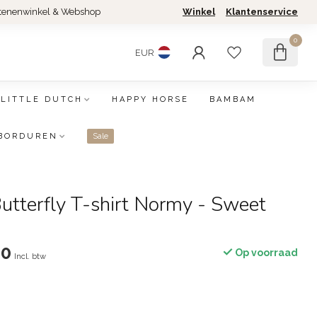
tenenwinkel & Webshop
Winkel
Klantenservice
0
EUR
LITTLE DUTCH
HAPPY HORSE
BAMBAM
BORDUREN
Sale
Butterfly T-shirt Normy - Sweet
00
Op voorraad
Incl. btw