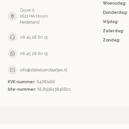
Woensdag:
Gouw 5
Donderdag:
1621 HA Hoorn
Vrijdag:
Nederland
Zaterdag:
06 45 28 60 15
Zondag:
06 45 28 60 15
info@stekelsenstaartjes.nl
KVK nummer:
64787486
btw-nummer:
NL855843846B01