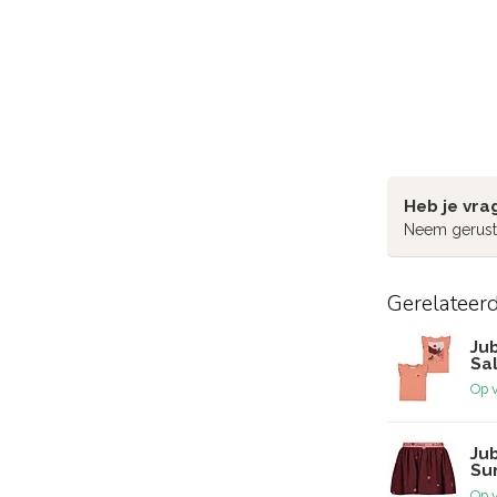
Heb je vra
Neem gerust
Gerelateer
Jub
Sa
Op 
Jub
Su
Op 