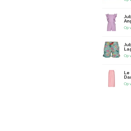
Jub
Ang
Op 
Ju
La
Op 
Le 
Dan
Op 