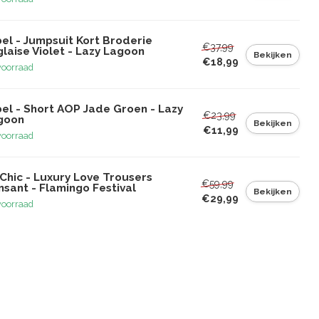
el - Jumpsuit Kort Broderie
€37,99
laise Violet - Lazy Lagoon
Bekijken
€18,99
voorraad
bel - Short AOP Jade Groen - Lazy
€23,99
goon
Bekijken
€11,99
voorraad
Chic - Luxury Love Trousers
€59,99
sant - Flamingo Festival
Bekijken
€29,99
voorraad