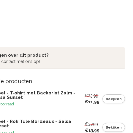
gen over dit product?
 contact met ons op!
de producten
el - T-shirt met Backprint Zalm -
€23,99
lsa Sunset
Bekijken
€11,99
voorraad
el - Rok Tule Bordeaux - Salsa
€27,99
nset
Bekijken
€13,99
voorraad