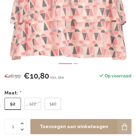
€10,80
€26,99
Op voorraad
Incl. btw
Maat:
*
92
122
140
Toevoegen aan winkelwagen