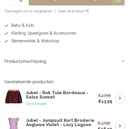
Toevoegen om te vergelijken
Deel dit product
Baby & Kids
Kleding, Speelgoed & Accessoires
Stenenwinkel & Webshop
Productomschrijving
Gerelateerde producten
Jubel - Rok Tule Bordeaux -
€27,99
Salsa Sunset
€13,99
Op voorraad
Jubel - Jumpsuit Kort Broderie
€37,99
Anglaise Violet - Lazy Lagoon
€18,99