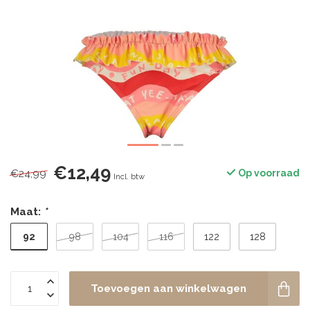
€12,49
€24,99
Op voorraad
Incl. btw
Maat:
*
92
98
104
116
122
128
Toevoegen aan winkelwagen