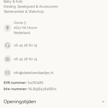
Baby & Kids
Kleding, Speelgoed & Accessoires
Stenenwinkel & Webshop
Gouw 5
1621 HA Hoorn
Nederland
06 45 28 60 15
06 45 28 60 15
info@stekelsenstaartjes.nl
KVK nummer:
64787486
btw-nummer:
NL855843846B01
Openingstijden